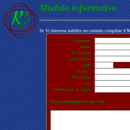
Modulo informativo
Se Vi interessa stabilire un contatto compilate il
M
Cognome:
Nome:
Attività:
Indirizzo: 
              CAP: 
 Citta': 
         Telefono: 
              Fax: 
 Eventuale e-mail: 
Cosa possiamo fare per voi: